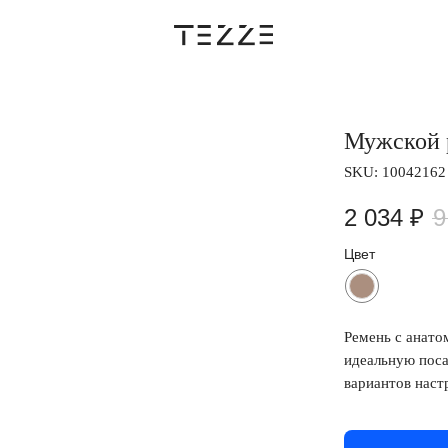
Мужской р
SKU:
10042162
2 034
₽
9
Цвет
Ремень с анато
идеальную поса
вариантов наст