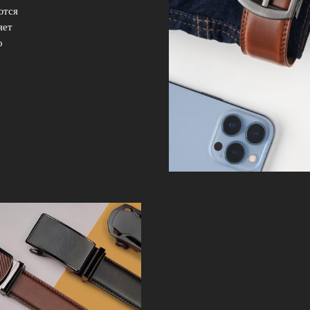
ются
яет
о