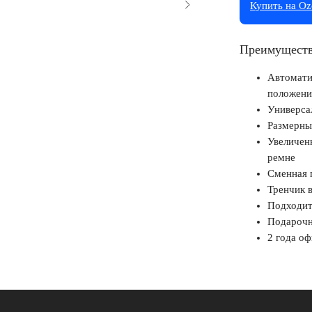
Купить на O
Преимуществ
Автомати
положени
Универса
Размерны
Увеличен
ремне
Сменная 
Тренчик 
Подходит
Подарочн
2 года о