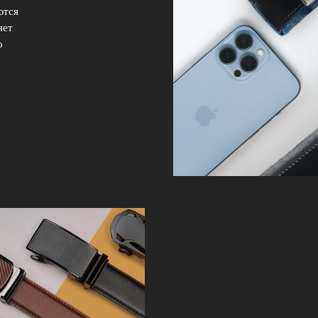
ются
яет
о