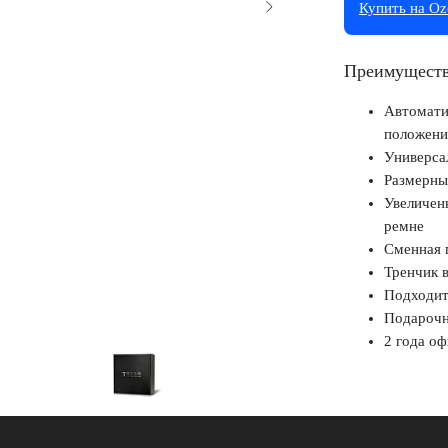
Купить на O
Преимуществ
Автомати
положени
Универса
Размерны
Увеличен
ремне
Сменная 
Тренчик 
Подходит
Подарочн
2 года о