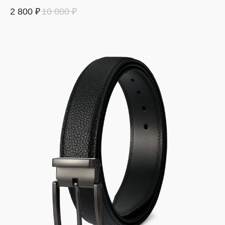
2 800
₽
10 000
₽