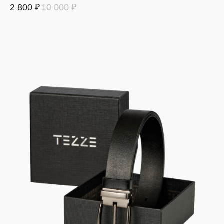
2 800
₽
10 000
₽