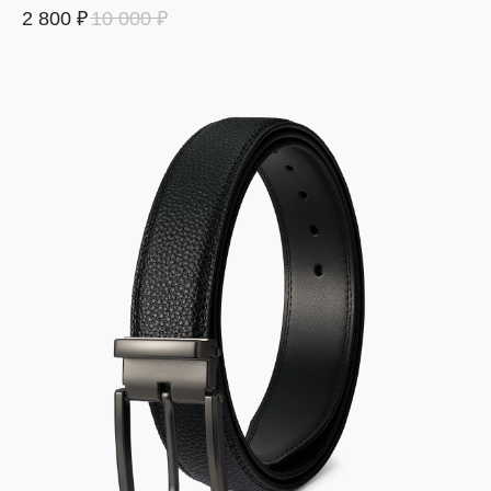
2 800
₽
10 000
₽