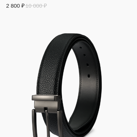
2 800
₽
10 000
₽