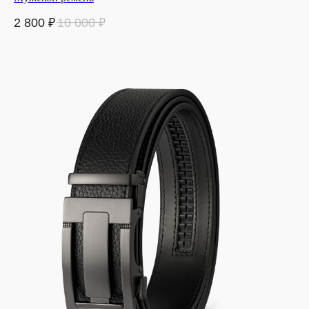
2 800
₽
10 000
₽