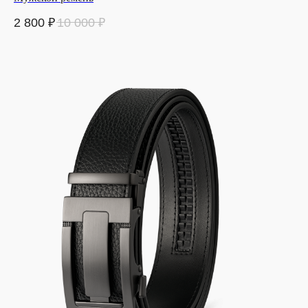
2 800
₽
10 000
₽