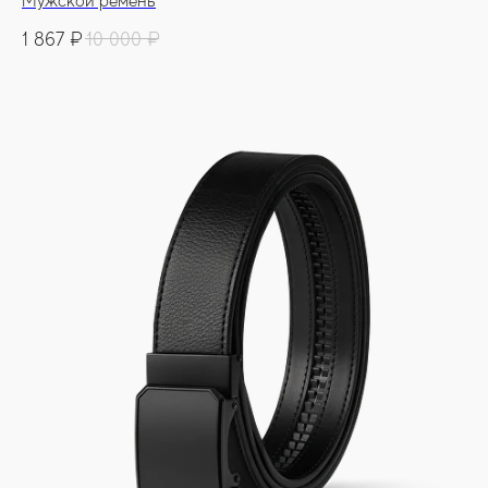
Мужской ремень
1 867
₽
10 000
₽