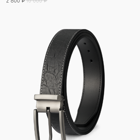
2 800
₽
10 000
₽