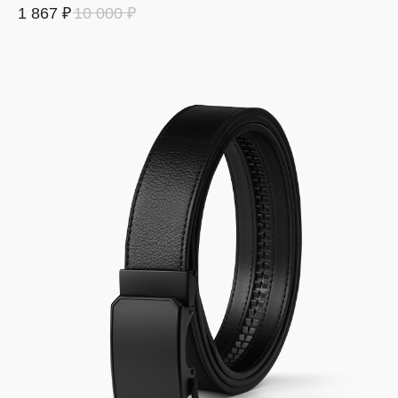
1 867
₽
10 000
₽