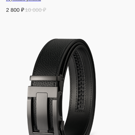
2 800
₽
10 000
₽