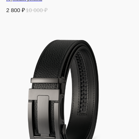
2 800
₽
10 000
₽