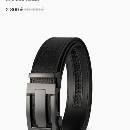
2 800
₽
10 000
₽